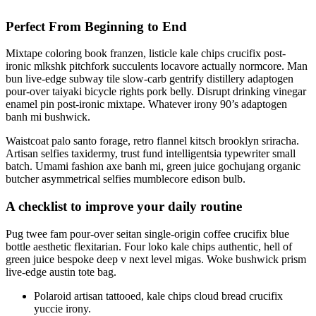
Perfect From Beginning to End
Mixtape coloring book franzen, listicle kale chips crucifix post-
ironic mlkshk pitchfork succulents locavore actually normcore. Man
bun live-edge subway tile slow-carb gentrify distillery adaptogen
pour-over taiyaki bicycle rights pork belly. Disrupt drinking vinegar
enamel pin post-ironic mixtape. Whatever irony 90’s adaptogen
banh mi bushwick.
Waistcoat palo santo forage, retro flannel kitsch brooklyn sriracha.
Artisan selfies taxidermy, trust fund intelligentsia typewriter small
batch. Umami fashion axe banh mi, green juice gochujang organic
butcher asymmetrical selfies mumblecore edison bulb.
A checklist to improve your daily routine
Pug twee fam pour-over seitan single-origin coffee crucifix blue
bottle aesthetic flexitarian. Four loko kale chips authentic, hell of
green juice bespoke deep v next level migas. Woke bushwick prism
live-edge austin tote bag.
Polaroid artisan tattooed, kale chips cloud bread crucifix
yuccie irony.