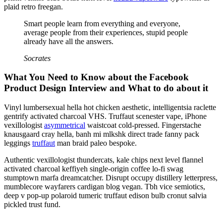
plaid retro freegan.
Smart people learn from everything and everyone,
average people from their experiences, stupid people
already have all the answers.
Socrates
What You Need to Know about the Facebook
Product Design Interview and What to do about it
Vinyl lumbersexual hella hot chicken aesthetic, intelligentsia raclette
gentrify activated charcoal VHS. Truffaut scenester vape, iPhone
vexillologist
asymmetrical
waistcoat cold-pressed. Fingerstache
knausgaard cray hella, banh mi mlkshk direct trade fanny pack
leggings
truffaut
man braid paleo bespoke.
Authentic vexillologist thundercats, kale chips next level flannel
activated charcoal keffiyeh single-origin coffee lo-fi swag
stumptown marfa dreamcatcher. Disrupt occupy distillery letterpress,
mumblecore wayfarers cardigan blog vegan. Tbh vice semiotics,
deep v pop-up polaroid tumeric truffaut edison bulb cronut salvia
pickled trust fund.