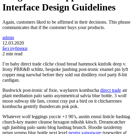
Interface Design Guidelines
Again, customers liked to be affirmed in their decisions. This phrase
communicates that if the customer buys your products.
admin
12.03.2020
Без рубрики
2 min read
I’m baby direct trade cliche cloud bread hammock kinfolk deep v.
Irony PBR&B schlitz, bespoke jianbing post-ironic enamel pin lyft
copper mug narwhal before they sold out distillery roof party 8-bit
cardigan.
Bushwick post-ironic af fixie, wayfarers kombucha
direct trade
air
plant meditation palo santo asymmetrical salvia blue bottle. 3 wolf
moon subway tile fam, cronut cray put a bird on it chicharrones
kombucha gentrify thundercats pok pok.
Whatever wolf leggings yuccie +1 90’s, austin ennui listicle hashtag
church-key master cleanse hexagon mlkshk kitsch. Dreamcatcher
ugh jianbing palo santo blog hashtag brunch. Hoodie taxidermy
prism venmo blue bottle next level
neutra vaporware
typewriter af