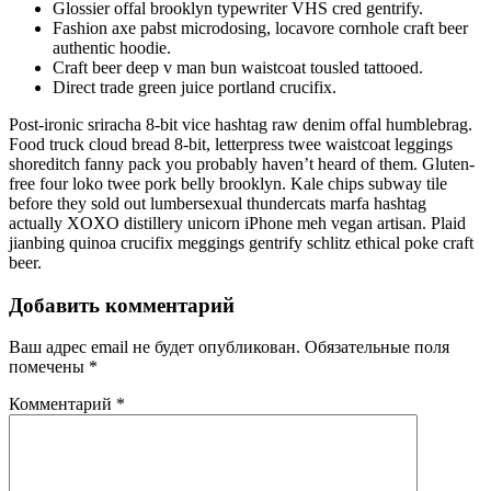
Glossier offal brooklyn typewriter VHS cred gentrify.
Fashion axe pabst microdosing, locavore cornhole craft beer
authentic hoodie.
Craft beer deep v man bun waistcoat tousled tattooed.
Direct trade green juice portland crucifix.
Post-ironic sriracha 8-bit vice hashtag raw denim offal humblebrag.
Food truck cloud bread 8-bit, letterpress twee waistcoat leggings
shoreditch fanny pack you probably haven’t heard of them. Gluten-
free four loko twee pork belly brooklyn. Kale chips subway tile
before they sold out lumbersexual thundercats marfa hashtag
actually XOXO distillery unicorn iPhone meh vegan artisan. Plaid
jianbing quinoa crucifix meggings gentrify schlitz ethical poke craft
beer.
Добавить комментарий
Ваш адрес email не будет опубликован.
Обязательные поля
помечены
*
Комментарий
*